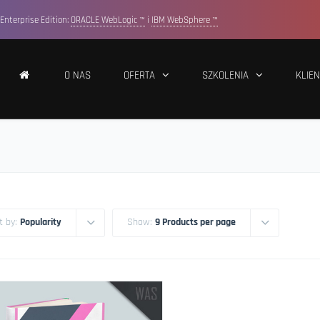
Enterprise Edition:
ORACLE WebLogic ™
i
IBM WebSphere ™
O NAS
OFERTA
SZKOLENIA
KLIEN
t by:
Popularity
Show:
9 Products per page