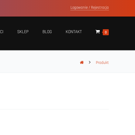
Logowanie / Rejestracja
CI
SKLEP
BLOG
KONTAKT
0
Produkt