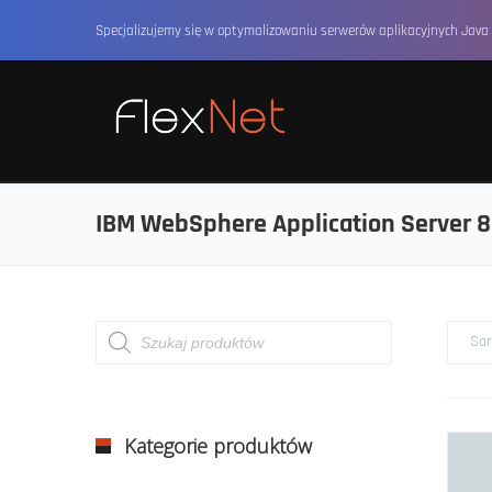
Specjalizujemy się w optymalizowaniu serwerów aplikacyjnych Java 
IBM WebSphere Application Server 8
Wyszukiwarka
Sor
produktów
Kategorie produktów