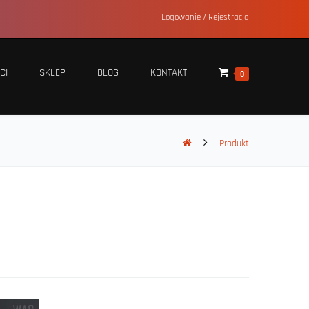
Logowanie / Rejestracja
CI
SKLEP
BLOG
KONTAKT
0
Produkt