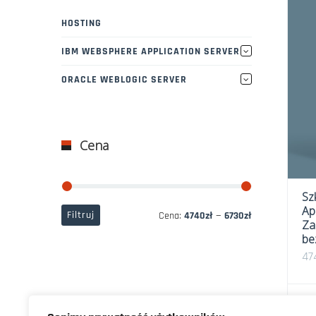
HOSTING
IBM WEBSPHERE APPLICATION SERVER
ORACLE WEBLOGIC SERVER
Cena
Sz
Ap
Cena
Cena
Filtruj
Cena:
4740zł
—
6730zł
Za
min
max
be
47