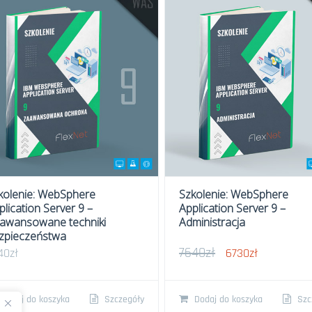
kolenie: WebSphere
Szkolenie: WebSphere
plication Server 9 –
Application Server 9 –
awansowane techniki
Administracja
zpieczeństwa
7640
zł
40
zł
Pierwotna
6730
zł
Aktualna
cena
cena
wynosiła:
wynosi:
7640zł.
6730zł.
Dodaj do koszyka
Szczegóły
Dodaj do koszyka
Szc