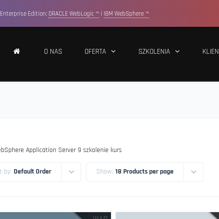
Enterprise Edition:
ORACLE WebLogic ™
i
IBM WebSphere ™
O NAS
OFERTA
SZKOLENIA
KLIEN
bSphere Application Server 9 szkolenie kurs
t by:
Default Order
Show:
18 Products per page