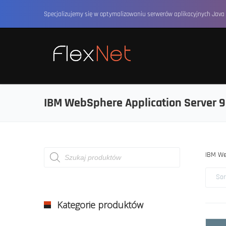
Specjalizujemy się w optymalizowaniu serwerów aplikacyjnych Java 
IBM WebSphere Application Server 9
Wyszukiwarka
IBM We
produktów
Sor
Kategorie produktów