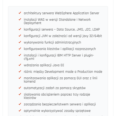
architektury serwera WebSphere Application Server
instalacji WAS w wersji Standalone i Network
Deployment
konfiguracji serwera – Data Source, JMS, J2C, LDAP
konfiguracji JVM w zależności od wersji javy 32/64bit
wykonywania funkcji administracyjnych
konfigurowania klastrów i aplikacji rozproszonych
instalacji i konfiguracji IBM HTTP Server i plugin-
cfg.xml
wdrażania aplikacji Java EE
różnic między Development mode a Production mode
monitorowania aplikacji za pomocą GUI oraz z linii
komend
automatyzacji zadań za pomocą skryptów
skalowania obciążeniem poprzez trzy rodzaje
klastrów
zarządzania bezpieczeństwem serwera i aplikacji
optymalnie wykorzystywać zasoby sprzętowe