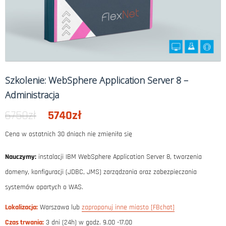
Szkolenie: WebSphere Application Server 8 –
Administracja
6750
zł
Pierwotna
5740
zł
Aktualna
cena
cena
Cena w ostatnich 30 dniach nie zmieniła się
wynosiła:
wynosi:
Nauczymy:
instalacji IBM WebSphere Application Server 8, tworzenia
6750zł.
5740zł.
domeny, konfiguracji (JDBC, JMS) zarządzania oraz zabezpieczania
systemów opartych o WAS.
Lokalizacja:
Warszawa lub
zaproponuj inne miasto [FBchat]
Czas trwania:
3 dni (24h) w godz. 9.00 -17.00