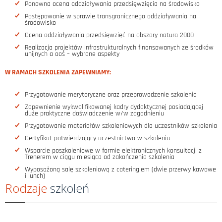
Ponowna ocena oddziaływania przedsięwzięcia na środowisko
Postępowanie w sprawie transgranicznego oddziaływania na
środowisko
Ocena oddziaływania przedsięwzięć na obszary natura 2000
Realizacja projektów infrastrukturalnych finansowanych ze środków
unijnych a ooś – wybrane aspekty
W RAMACH SZKOLENIA ZAPEWNIAMY:
Przygotowanie merytoryczne oraz przeprowadzenie szkolenia
Zapewnienie wykwalifikowanej kadry dydaktycznej posiadającej
duże praktyczne doświadczenie w/w zagadnieniu
Przygotowanie materiałów szkoleniowych dla uczestników szkolenia
Certyfikat potwierdzający uczestnictwo w szkoleniu
Wsparcie poszkoleniowe w formie elektronicznych konsultacji z
Trenerem w ciągu miesiąca od zakończenia szkolenia
Wyposażoną salę szkoleniową z cateringiem (dwie przerwy kawowe
i lunch)
Rodzaje
szkoleń