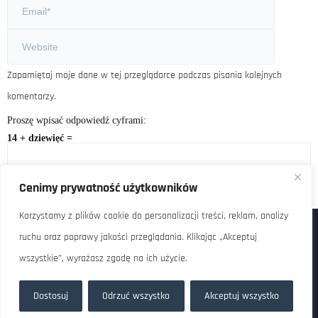
Zapamiętaj moje dane w tej przeglądarce podczas pisania kolejnych
komentarzy.
Proszę wpisać odpowiedź cyframi:
14 + dziewięć =
Cenimy prywatność użytkowników
Korzystamy z plików cookie do personalizacji treści, reklam, analizy
ruchu oraz poprawy jakości przeglądania. Klikając „Akceptuj
wszystkie”, wyrażasz zgodę na ich użycie.
Copyright © FlexNet sp. z o.o. / ul. Grzybowska 87, 00-844 Warszawa,
Polska / KRS: 0000618401, NIP: 5272769941, REGON: 364460337
Dostosuj
Odrzuć wszystko
Akceptuj wszystko