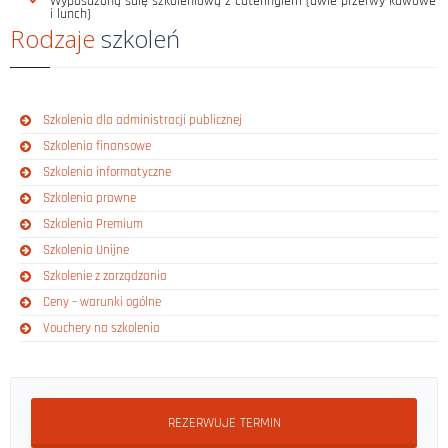
Wyposażoną salę szkoleniową z cateringiem (dwie przerwy kawowe
i lunch)
Rodzaje
szkoleń
Szkolenia dla administracji publicznej
Szkolenia finansowe
Szkolenia informatyczne
Szkolenia prawne
Szkolenia Premium
Szkolenia Unijne
Szkolenie z zarządzania
Ceny – warunki ogólne
Vouchery na szkolenia
REZERWUJE TERMIN