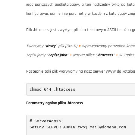
jego poniższych podkatalogów, a ten nadrzędny tylko do kat
konfigurować odmiennie parametry w każdym z katalogów znajd
Plik .htaccess jest zwykłym plikiem tekstowym ASCII i można 
Tworzymy “
Nowy
” plik (Ctr+N)
>
wprowadzamy potrzebne komend
zapisujemy “
Zapisz jako
”
>
Nazwa pliku: “
.htaccess
”
>
w Zapisz 
Następnie taki plik wgrywamy na nasz serwer WWW do katal
chmod 644 .htaccess
Parametry ogólne pliku .htaccess
# ServerAdmin:

SetEnv SERVER_ADMIN 
twoj_mail@domena.com