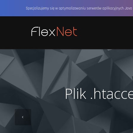
Specjalizujemy się w optymalizowaniu serwerów aplikacyjnych Java 
Plik .htac