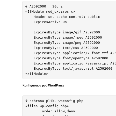
# A2592000 = 30dni

<IfModule mod_expires.c>

    Header set cache-control: public

    ExpiresActive On

    ExpiresByType image/gif A2592000

    ExpiresByType image/jpeg A2592000

    ExpiresByType image/png A2592000

    ExpiresByType text/css A2592000

    ExpiresByType application/x-font-ttf A2592000

    ExpiresByType font/opentype A2592000

    ExpiresByType application/javascript A2592000

    ExpiresByType text/javascript A2592000

</IfModule>
Konfiguracja pod WordPress
# ochrona pliku wpconfig.php

<files wp-config.php>

	order allow,deny
