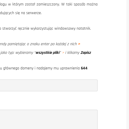
alogu w którym został zamieszczony. W taki sposób można
ujących się na serwerze.
go stworzyć ręcznie wykorzystując windowsowy notatnik.
y pamiętając o znaku enter po każdej z nich
>
jako typ: wybieramy “
wszystkie pliki
”
>
i klikamy
Zapisz
ogu głównego domeny i nadajemy mu uprawnienia
644