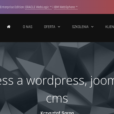
Enterprise Edition:
ORACLE WebLogic ™
i
IBM WebSphere ™
O NAS
OFERTA
SZKOLENIA
KLIEN
cess a wordpress, joom
cms
Krzysztof Sarna