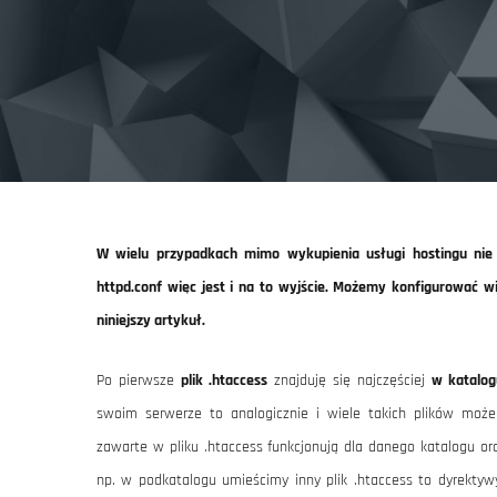
W wielu przypadkach mimo wykupienia usługi hostingu nie 
httpd.conf więc jest i na to wyjście. Możemy konfigurować w
niniejszy artykuł.
Po pierwsze
plik .htaccess
znajduję się najczęściej
w katalo
swoim serwerze to analogicznie i wiele takich plików może
zawarte w pliku .htaccess funkcjonują dla danego katalogu or
np. w podkatalogu umieścimy inny plik .htaccess to dyrekty