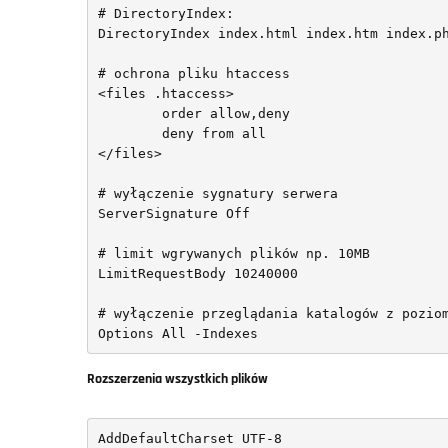
# DirectoryIndex:

DirectoryIndex index.html index.htm index.ph
# ochrona pliku htaccess

<files .htaccess>

	order allow,deny

	deny from all

</files>

# wyłączenie sygnatury serwera

ServerSignature Off

# limit wgrywanych plików np. 10MB

LimitRequestBody 10240000

# wyłączenie przeglądania katalogów z poziom
Options All -Indexes
Rozszerzenia wszystkich plików
AddDefaultCharset UTF-8
