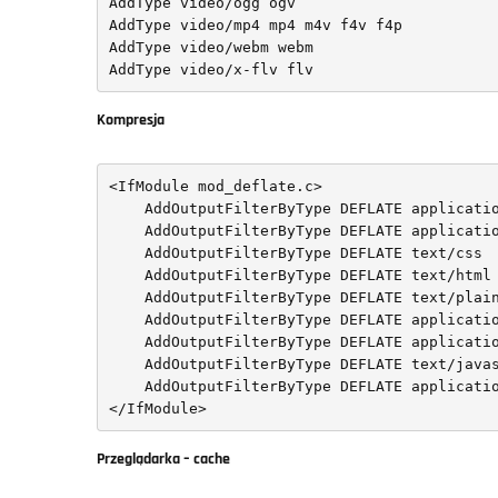
AddType video/ogg ogv

AddType video/mp4 mp4 m4v f4v f4p

AddType video/webm webm

AddType video/x-flv flv
Kompresja
<IfModule mod_deflate.c>

    AddOutputFilterByType DEFLATE application/xhtml+xml

    AddOutputFilterByType DEFLATE application/xml

    AddOutputFilterByType DEFLATE text/css

    AddOutputFilterByType DEFLATE text/html

    AddOutputFilterByType DEFLATE text/plain

    AddOutputFilterByType DEFLATE application/javascript

    AddOutputFilterByType DEFLATE application/x-javascript

    AddOutputFilterByType DEFLATE text/javascript

    AddOutputFilterByType DEFLATE application/pdf

</IfModule>
Przeglądarka – cache