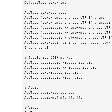
DefaultType text/html

AddType text/css .css

AddType 'text/html; charset=UTF-8' .html

AddType 'text/html; charset=UTF-8' .html.gz

AddType 'application/xhtml+xml; charset=UTF-
AddType 'application/xhtml+xml; charset=UTF-
AddType 'application/rdf+xml; charset=UTF-8'
AddType text/plain .ini .sh .bsh .bash .awk
5 .sha .sha1

# JavaScript (JS) markup

AddType	application/javascript .js

AddType	application/x-javascript .js

AddType text/javascript .js

AddType application/json .json

# Audio

AddType audio/ogg oga ogg

AddType audio/mp4 m4a f4a f4b

# Video
