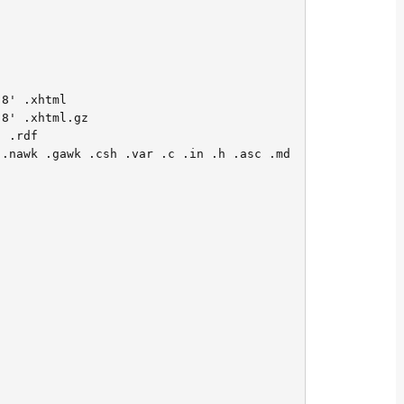
8' .xhtml

8' .xhtml.gz

 .rdf

 .nawk .gawk .csh .var .c .in .h .asc .md