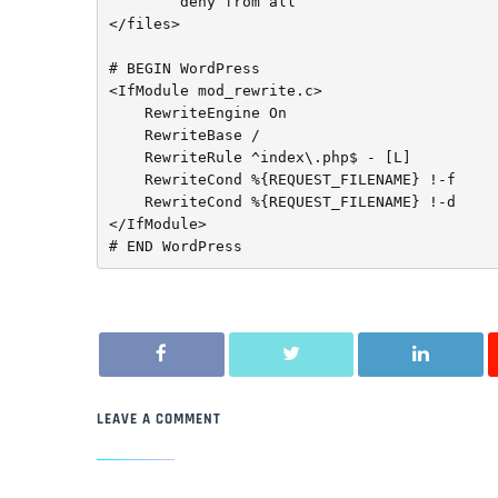
	deny from all

</files>

# BEGIN WordPress

<IfModule mod_rewrite.c>

    RewriteEngine On

    RewriteBase /

    RewriteRule ^index\.php$ - [L]

    RewriteCond %{REQUEST_FILENAME} !-f

    RewriteCond %{REQUEST_FILENAME} !-d

</IfModule>

# END WordPress
LEAVE A COMMENT