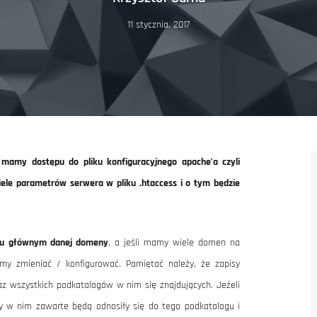
11 stycznia, 2017
mamy dostępu do pliku konfiguracyjnego apache’a czyli
iele parametrów serwera w pliku .htaccess i o tym będzie
gu głównym danej domeny
, a jeśli mamy wiele domen na
my zmieniać / konfigurować. Pamiętać należy, że zapisy
az wszystkich podkatalogów w nim się znajdujących. Jeżeli
wy w nim zawarte będą odnosiły się do tego podkatalogu i