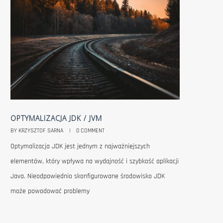
OPTYMALIZACJA JDK / JVM
IBM KU
BY KRZYSZTOF SARNA    |    
0 COMMENT
BY KRZYSZTO
Optymalizacja JDK jest jednym z najważniejszych
IBM zakoń
elementów, który wpływa na wydajność i szybkość aplikacji
firmy Red
Java. Nieodpowiednio skonfigurowane środowisko JDK
podpisana
może powodować problemy