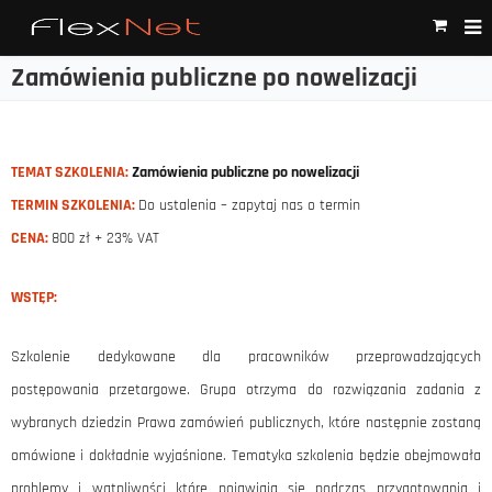
Zamówienia publiczne po nowelizacji
TEMAT SZKOLENIA:
Zamówienia publiczne po nowelizacji
TERMIN SZKOLENIA:
Do ustalenia – zapytaj nas o termin
CENA:
800 zł + 23% VAT
WSTĘP:
Szkolenie dedykowane dla pracowników przeprowadzających
postępowania przetargowe. Grupa otrzyma do rozwiązania zadania z
wybranych dziedzin Prawa zamówień publicznych, które następnie zostaną
omówione i dokładnie wyjaśnione. Tematyka szkolenia będzie obejmowała
problemy i wątpliwości które pojawiają się podczas przygotowania i