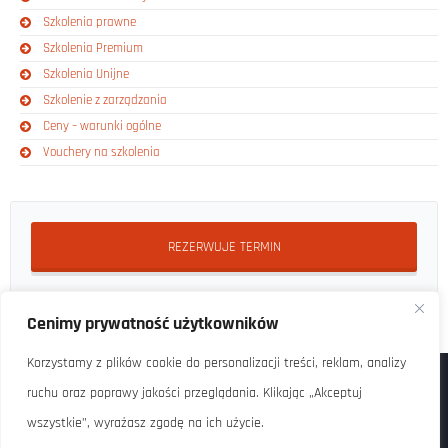
Szkolenia prawne
Szkolenia Premium
Szkolenia Unijne
Szkolenie z zarządzania
Ceny – warunki ogólne
Vouchery na szkolenia
REZERWUJE TERMIN
Cenimy prywatność użytkowników
Korzystamy z plików cookie do personalizacji treści, reklam, analizy
ruchu oraz poprawy jakości przeglądania. Klikając „Akceptuj
wszystkie”, wyrażasz zgodę na ich użycie.
Copyright © FlexNet sp. z o.o. / ul. Grzybowska 87, 00-844 Warszawa,