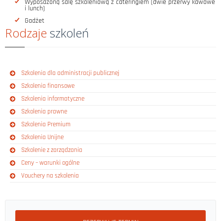
Wyposażoną salę szkoleniową z cateringiem (dwie przerwy kawowe
i lunch)
Gadżet
Rodzaje
szkoleń
Szkolenia dla administracji publicznej
Szkolenia finansowe
Szkolenia informatyczne
Szkolenia prawne
Szkolenia Premium
Szkolenia Unijne
Szkolenie z zarządzania
Ceny – warunki ogólne
Vouchery na szkolenia