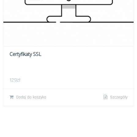
Certyfikaty SSL
129
zł
Dodaj do koszyka
Szczegóły