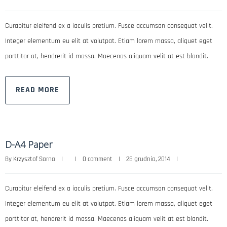
Curabitur eleifend ex a iaculis pretium. Fusce accumsan consequat velit.
Integer elementum eu elit at volutpat. Etiam lorem massa, aliquet eget
porttitor at, hendrerit id massa. Maecenas aliquam velit at est blandit.
READ MORE
D-A4 Paper
By 
Krzysztof Sarna
|
|
0 comment
|
28 grudnia, 2014    
|
Curabitur eleifend ex a iaculis pretium. Fusce accumsan consequat velit.
Integer elementum eu elit at volutpat. Etiam lorem massa, aliquet eget
porttitor at, hendrerit id massa. Maecenas aliquam velit at est blandit.