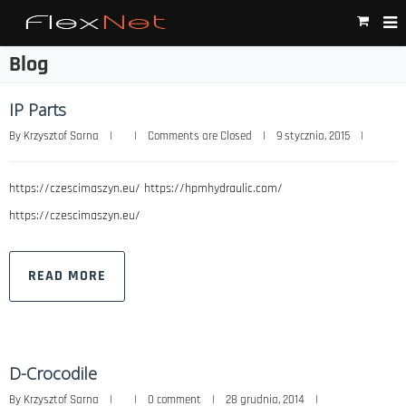
Blog
IP Parts
By 
Krzysztof Sarna
|
|
Comments are Closed
|
9 stycznia, 2015    
|
https://czescimaszyn.eu/ https://hpmhydraulic.com/
https://czescimaszyn.eu/
READ MORE
D-Crocodile
By 
Krzysztof Sarna
|
|
0 comment
|
28 grudnia, 2014    
|