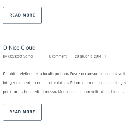
READ MORE
D-Nice Cloud
By 
Krzysztof Sarna
|
|
0 comment
|
28 grudnia, 2014    
|
Curabitur eleifend ex a iaculis pretium. Fusce accumsan consequat velit.
Integer elementum eu elit at volutpat. Etiam lorem massa, aliquet eget
porttitor at, hendrerit id massa. Maecenas aliquam velit at est blandit.
READ MORE