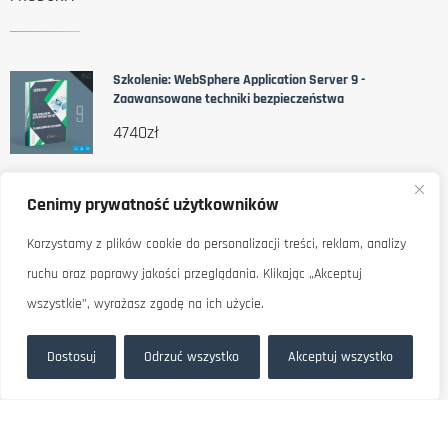
Szkolenie: WebSphere Application Server 9 -
Zaawansowane techniki bezpieczeństwa
4740
zł
Cenimy prywatność użytkowników
Szkolenie: Oracle WebLogic Server 12c - Wdrożenie i
zarządzanie mikroserwisami
Korzystamy z plików cookie do personalizacji treści, reklam, analizy
5740
zł
ruchu oraz poprawy jakości przeglądania. Klikając „Akceptuj
wszystkie”, wyrażasz zgodę na ich użycie.
Szkolenie: Oracle WebLogic Server 12c - Zaawansowane
techniki bezpieczeństwa
Dostosuj
Odrzuć wszystko
Akceptuj wszystko
4740
zł