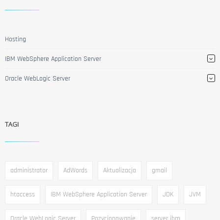
Hosting
IBM WebSphere Application Server
Oracle WebLogic Server
TAGI
administrator
AdWords
Aktualizacja
gmail
htaccess
IBM WebSphere Application Server
JDK
JVM
Oracle WebLogic Server
Pozycjonowanie
server ibm